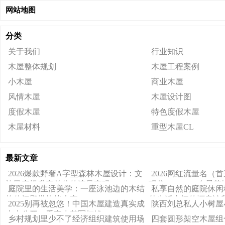
网站地图
分类
关于我们
行业知识
木屋整体规划
木屋工程案例
小木屋
商业木屋
风情木屋
木屋设计图
度假木屋
特色度假木屋
木屋材料
重型木屋CL
最新文章
2026爆款野奢A字型森林木屋设计：文
2026网红流量名（
旅民宿提升客单价的流量密码
现代 A-Frame 全
庭院里的生活美学：一座泳池边的木结
私享自然的庭院休闲
构休闲殿堂烧烤木亭
外生活空间的惬意诠
2025别再被忽悠！中国木屋建造真实成
陕西刘总私人小树屋
本大公开，看完少花冤枉钱。
乡村规划里少不了经济组织建筑使用场
四套圆形架空木屋组