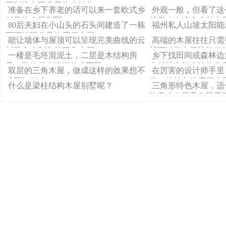
用制造出现代风格木结构
准备在乡下养老的话可以来一套欧式乡
外观一般，但看了这
村风格木屋别墅
就喜欢上这个乡村木
80后夫妇在小山头的石头间建造了一栋
福州私人山坡太阳能
平顶的现代风格度假木屋
能让墙体与屋顶可以呈现完美曲线的云
高端的木屋往往只需
杉胶合木制作的三角木屋
就可以做出很惊艳的
一楼是毛坯混泥土，二层是木结构房
乡下找田间或森林边
子，装修起来这样的乡下民
木材结合的木结构住
双层的三角木屋，做成这样的效果想不
在厉害的设计师手里
成网红都难
造一栋特色的度假木
什么是梁柱结构木屋别墅呢？
三角形特色木屋，适
边亲水木屋及作民宿