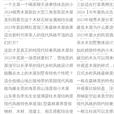
地的竹木工坊效果图方案
木屋，这样的案例合
一个主屋一个喝茶聊天谈事情休息的小
三款适合打算离网生
屋，这样的小地块木屋规划是大多数人
想离网生活的话，少
2024领秀木屋新款大型三角形双层木屋
2024【今年最热点
要的吧
子
别墅
击率爆表的梦幻木屋
直到我看完这个木材石材金属相结合建
2023年领秀木屋分
与众不同？
造的乡下接待木屋我后悔了装修早了，
上建造的度假木屋效
2023年新款网红度假三角森林木屋效果
建造木屋为什么要进
应该早点看到这个案例
方案
木屋定制设计有什么
适合新时代审美人的现代风格平顶的适
2023年最火的民宿
应山坡地形的木屋别墅
木屋设计方案
幻灯片7
亲水木别墅整体设计
这款才是真正的纯现代轻奢风格木屋别
如此精致特色的小木
墅，钢筋混凝土也可以装
最想住的民宿酒店
2022年底第一场雪就要到了，雪地里的
破旧的木头可以用来
木屋别墅也要出来了
饰用吗
屋顶可以长茅草的现代乡村风格设计师
外观是木屋的样式，
艺术家的住宅木屋
对钢筋混凝土房装修
能飘在水上的木屋别墅有特色个性吧？
日式乡村风格森林度
适合低矮山地丘陵地带的茶园现代风格
一栋在森林里的特色
单层吊空民宿木屋酒店方
屋可以满足一家人的
能鸟瞰全景的海景房山顶度假小木屋
外观看比较轻盈，没
觉，这样的欧式现代
山东青岛李先生全玻璃梁柱木屋结构度
用钢架空起来悬空的
假别墅
度假木屋
现代风格特色单坡顶L型森林康养度假
现代风格的简约轻奢
木别墅
轻人比较喜欢的一种
钢材、木材、混凝土、相互搭配结合使
一根立柱就可以支撑